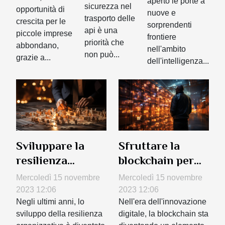
aperto le porte a
trasporto
sfruttare
sicurezza nel
per le
opportunità di
nuove e
sicuro
trasporto delle
per la
crescita per le
aziende
sorprendenti
api è una
piccole imprese
crescita
frontiere
priorità che
abbondano,
economica
nell'ambito
non può...
grazie a...
dell'intelligenza...
Sviluppare la
Sfruttare la
resilienza
blockchain per
organizzativa
migliorare la
Mercoledì 15 novembre
Mercoledì 15 novembre
nel mercato
gestione della
2023 12:06
2023 12:06
Negli ultimi anni, lo
supply chain
Nell'era dell'innovazione
sviluppo della resilienza
digitale, la blockchain sta