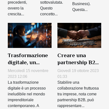
precedenti,
sottovalutata.
Business).
ovvero la
Questo
Questa...
crescita...
concetto...
Trasformazione
Creare una
digitale, un
partnership B2B
acceleratore per
vantaggiosa:
Mercoledì 15 novembre
Giovedì 19 ottobre 2023
il tuo business
consigli e
2023 12:06
01:33
La trasformazione
strategie
Stabilire una
digitale è un processo
collaborazione fruttuosa
ineludibile nel mondo
tra imprese, nota come
imprenditoriale
partnership B2B, può
contemporaneo. A
rappresentare...