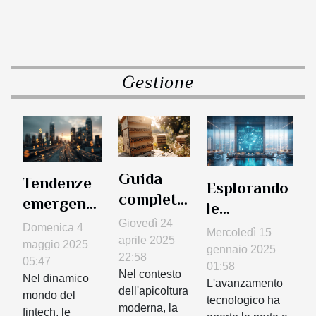
Gestione
Guida
Tendenze
Esplorando
completa
emergenti
le
all'uso
nel fintech
Giovedì 24
possibilità
Domenica 4
Mercoledì 15
degli
aprile 2025
che le
maggio 2025
delle
gennaio 2025
alveari in
22:58
piccole
05:47
soluzioni di
01:58
Nel contesto
cartone
Nel dinamico
imprese
L'avanzamento
AI
dell'apicoltura
mondo del
per il
tecnologico ha
possono
generativa
moderna, la
fintech, le