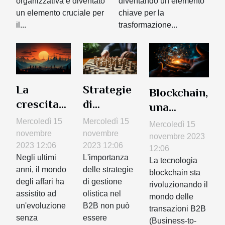
organizzativa è diventato
diventando un elemento
un elemento cruciale per
chiave per la
il...
trasformazione...
La
Strategie
Blockchain,
crescita
di
una
del B2B
gestione
rivoluzione
Mercoledì 15
Mercoledì 15
Mercoledì 15
digitale:
olistica
novembre
novembre
per le
novembre 2023
un nuovo
2023 12:06
per il B2B
2023 12:06
transazioni
12:06
Negli ultimi
L'importanza
orizzonte
La tecnologia
anni, il mondo
delle strategie
blockchain sta
degli affari ha
di gestione
rivoluzionando il
assistito ad
olistica nel
mondo delle
un'evoluzione
B2B non può
transazioni B2B
senza
essere
(Business-to-